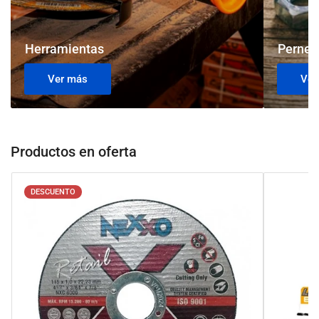
Herramientas
Perner
Ver más
Ver
Productos en oferta
DESCUENTO