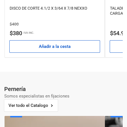
DISCO DE CORTE 4.1/2 X 3/64 X 7/8 NEXXO
TALADRO 
CARGADO
Precio
Precio
$400
regular
de
Precio
$380
$54.9
IVA INC.
venta
regular
Añadir a la cesta
Pernería
Somos especialistas en fijaciones
Ver todo el Catalogo
Pernos
Tornillos