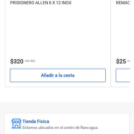
PRISIONERO ALLEN 6 X 12 INOX
REMACHE 
Precio
Precio
$320
$25
IVA INC.
IVA 
regular
regular
Añadir a la cesta
Tienda Física
Estamos ubicados en el centro de Rancagua.