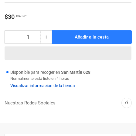
Precio
$30
IVA INC.
regular
−
+
Añadir a la cesta
Cantidad
Reducir
Aumentar
cantidad
cantidad
para
para
TARUGO
TARUGO
#208
#208
NYLON
NYLON
Disponible para recoger en
San Martín 628
EXPANSION
EXPANSION
Normalmente está listo en 4 horas
Visualizar información de la tienda
Compartir 
Nuestras Redes Sociales