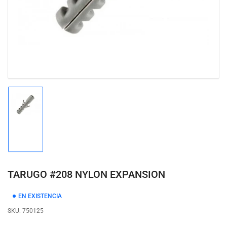
modal
Cargar
imagen
1
en
la
vista
de
TARUGO #208 NYLON EXPANSION
galería
EN EXISTENCIA
SKU:
750125