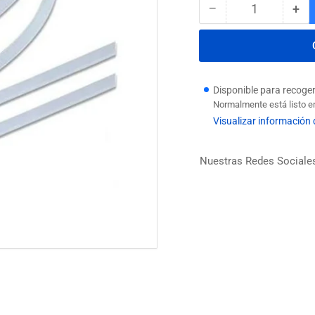
−
+
Cantidad
Reducir
Au
cantidad
can
para
par
AMARRA
AM
PLASTICA
PL
4.8
4.8
Disponible para recoge
X
X
Normalmente está listo e
500
50
Visualizar información 
BLANCA
BL
Nuestras Redes Sociale