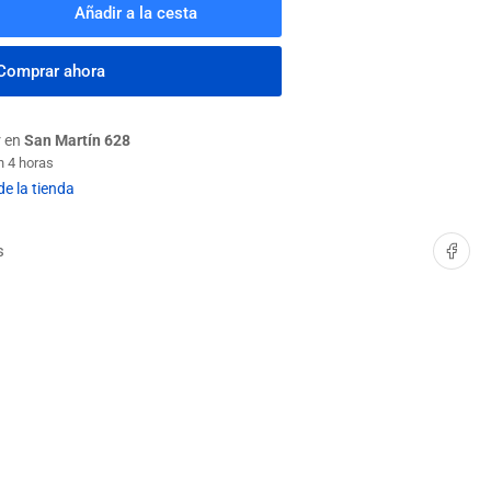
Añadir a la cesta
mentar
tidad
a
Comprar ahora
ARRA
ASTICA
r en
San Martín 628
n 4 horas
0
de la tienda
ANCA
Compartir e
s