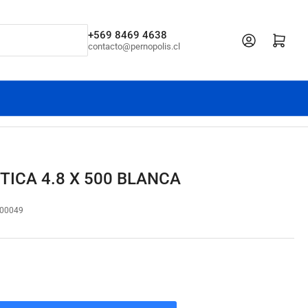
+569 8469 4638
Iniciar sesión
Abrir cesta pe
contacto@pernopolis.cl
ICA 4.8 X 500 BLANCA
00049