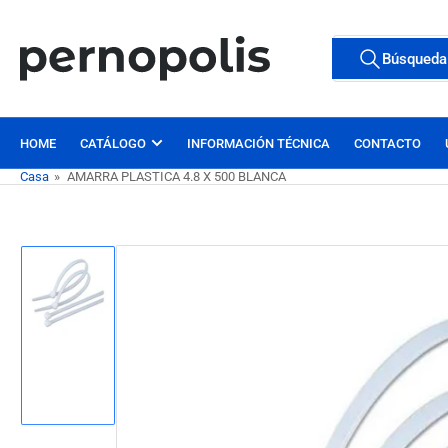
Pasar
al
Buscar
Búsqueda
contenido
Todas las etiqu
productos
HOME
CATÁLOGO
INFORMACIÓN TÉCNICA
CONTACTO
Casa
»
AMARRA PLASTICA 4.8 X 500 BLANCA
Pasar
a
la
información
Cargar
del
imagen
1
producto
en
la
vista
de
galería