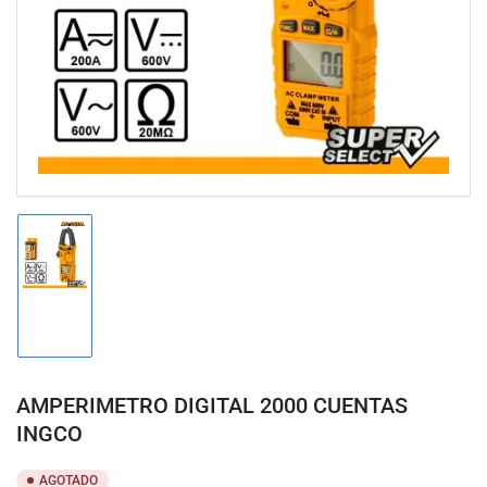
en
modal
Cargar
imagen
1
en
la
vista
de
AMPERIMETRO DIGITAL 2000 CUENTAS
galería
INGCO
AGOTADO