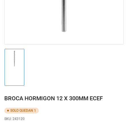
modal
Cargar
imagen
1
en
la
vista
de
BROCA HORMIGON 12 X 300MM ECEF
galería
SOLO QUEDAN 1
SKU:
243120