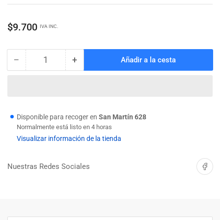
Precio
$9.700
IVA INC.
regular
−
+
Añadir a la cesta
Cantidad
Reducir
Aumentar
cantidad
cantidad
para
para
BROCA
BROCA
HORMIGON
HORMIGON
12
12
Disponible para recoger en
San Martín 628
X
X
Normalmente está listo en 4 horas
300MM
300MM
Visualizar información de la tienda
ECEF
ECEF
Compartir 
Nuestras Redes Sociales