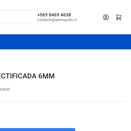
+569 8469 4638
Iniciar sesión
Abrir cesta pe
contacto@pernopolis.cl
ECTIFICADA 6MM
60600