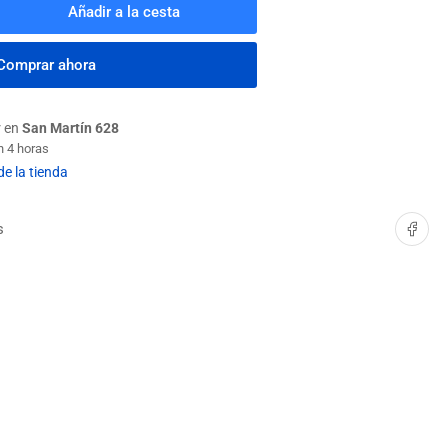
Añadir a la cesta
mentar
tidad
a
Comprar ahora
OCA
S
CTIFICADA
r en
San Martín 628
M
n 4 horas
de la tienda
Compartir e
s