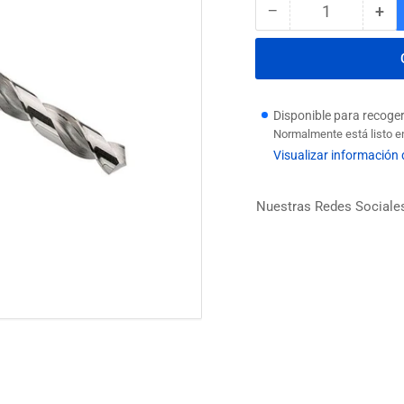
−
+
Cantidad
Reducir
Au
cantidad
can
para
par
BROCA
BR
HSS
HS
RECTIFICADA
RE
Disponible para recoge
6MM
6M
Normalmente está listo e
Visualizar información 
Nuestras Redes Sociale