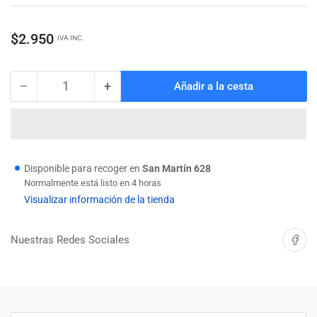
Precio
$2.950
IVA INC.
regular
−
+
Añadir a la cesta
Cantidad
Reducir
Aumentar
cantidad
cantidad
para
para
BROCA
BROCA
SDS
SDS
PLUS
PLUS
Disponible para recoger en
San Martín 628
8
8
Normalmente está listo en 4 horas
X
X
Visualizar información de la tienda
210
210
WOKIN
WOKIN
Compartir 
Nuestras Redes Sociales