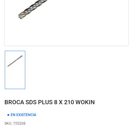
modal
Cargar
imagen
1
en
la
vista
de
BROCA SDS PLUS 8 X 210 WOKIN
galería
EN EXISTENCIA
SKU:
755208