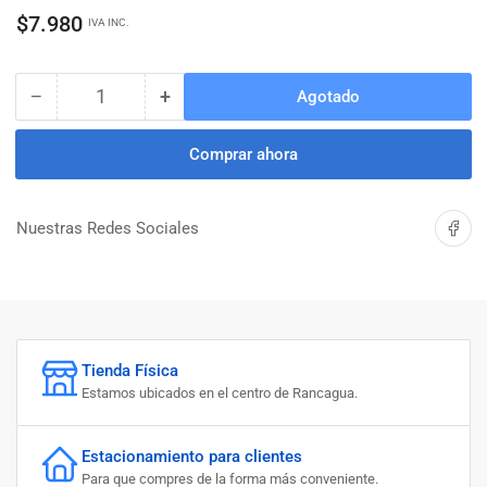
Precio
$7.980
IVA INC.
regular
−
+
Agotado
Cantidad
Reducir
Aumentar
cantidad
cantidad
para
para
Comprar ahora
CARGADOR
CARGADOR
DE
DE
BATERIA
BATERIA
Compartir 
Nuestras Redes Sociales
NORMAL
NORMAL
S12
S12
12V
12V
INGCO
INGCO
Tienda Física
Estamos ubicados en el centro de Rancagua.
Estacionamiento para clientes
Para que compres de la forma más conveniente.