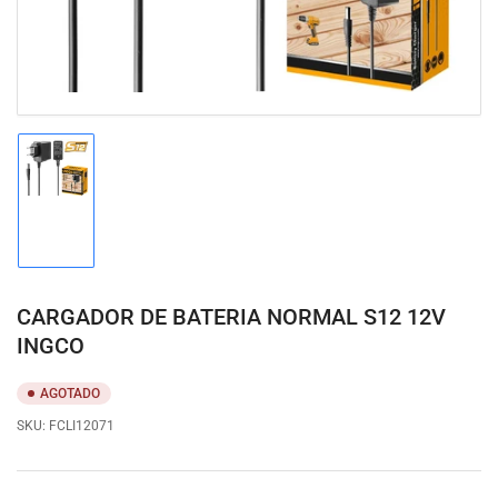
Cargar
imagen
1
en
la
vista
de
CARGADOR DE BATERIA NORMAL S12 12V
galería
INGCO
AGOTADO
SKU:
FCLI12071