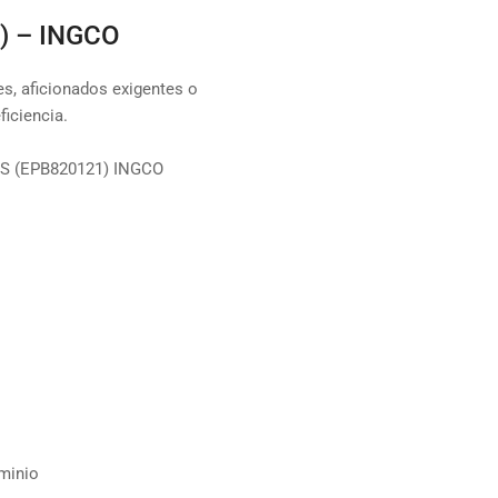
) – INGCO
les, aficionados exigentes o
ficiencia.
S (EPB820121) INGCO
uminio