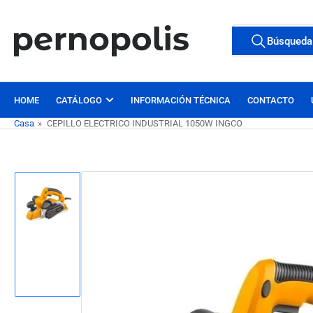
Pasar
al
Buscar
Búsqueda
contenido
Todas las etiqu
productos
HOME
CATÁLOGO
INFORMACIÓN TÉCNICA
CONTACTO
Casa
»
CEPILLO ELECTRICO INDUSTRIAL 1050W INGCO
Pasar
a
la
información
Cargar
del
imagen
1
producto
en
la
vista
de
galería