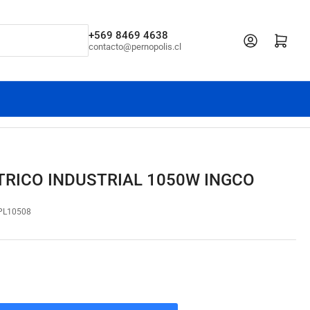
+569 8469 4638
Iniciar sesión
Abrir cesta pe
contacto@pernopolis.cl
TRICO INDUSTRIAL 1050W INGCO
PL10508