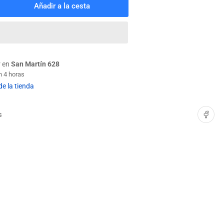
Añadir a la cesta
mentar
tidad
a
PILLO
ECTRICO
DUSTRIAL
r en
San Martín 628
50W
n 4 horas
GCO
de la tienda
Compartir e
s