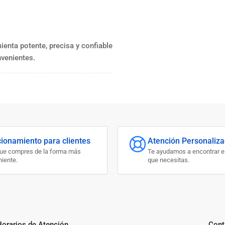
ienta potente, precisa y confiable
nvenientes.
cionamiento para clientes
Atención Personaliz
que compres de la forma más
Te ayudamos a encontrar e
iente.
que necesitas.
Horarios de Atención
Cont