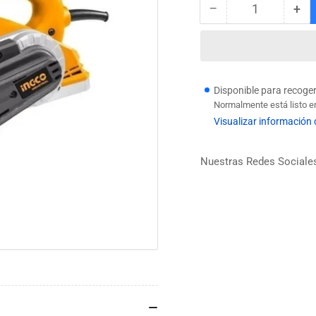
−
+
Cantidad
Reducir
Au
cantidad
can
para
par
CEPILLO
CE
ELECTRICO
EL
INDUSTRIAL
IN
Disponible para recoge
1050W
10
Normalmente está listo e
INGCO
IN
Visualizar información 
Nuestras Redes Sociale