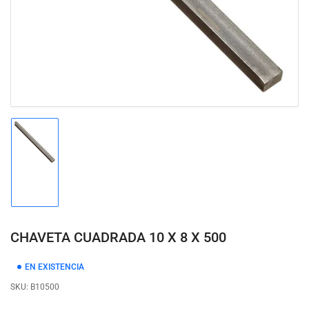
modal
Cargar
imagen
1
en
la
vista
de
CHAVETA CUADRADA 10 X 8 X 500
galería
EN EXISTENCIA
SKU:
B10500