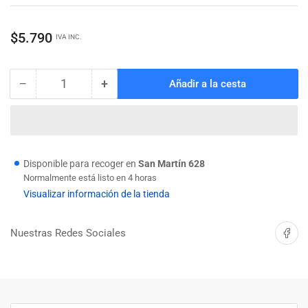
Precio
$5.790
IVA INC.
regular
−
+
Añadir a la cesta
Cantidad
Reducir
Aumentar
cantidad
cantidad
para
para
CHAVETA
CHAVETA
CUADRADA
CUADRADA
10
10
Disponible para recoger en
San Martín 628
X
X
Normalmente está listo en 4 horas
8
8
Visualizar información de la tienda
X
X
500
500
Compartir 
Nuestras Redes Sociales