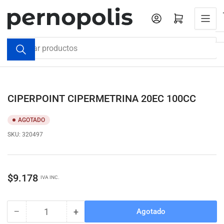
Pasar
al
Iniciar sesión
Abrir cesta pequeña
contenido
Buscar
productos
CIPERPOINT CIPERMETRINA 20EC 100CC
AGOTADO
SKU:
320497
Precio
$9.178
IVA INC.
regular
−
+
Agotado
Cantidad
Reducir
Aumentar