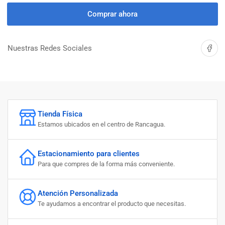
cantidad
cantidad
para
para
Comprar ahora
CIPERPOINT
CIPERPOINT
CIPERMETRINA
CIPERMETRINA
20EC
20EC
Compartir 
Nuestras Redes Sociales
100CC
100CC
Tienda Física
Estamos ubicados en el centro de Rancagua.
Estacionamiento para clientes
Para que compres de la forma más conveniente.
Atención Personalizada
Te ayudamos a encontrar el producto que necesitas.