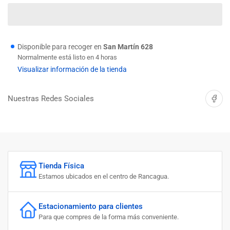
cantidad
cantidad
para
para
CLAVO
CLAVO
PUNTA
PUNTA
BOLSA
BOLSA
Disponible para recoger en
San Martín 628
KILO
KILO
Normalmente está listo en 4 horas
1.1/2
1.1/2
Visualizar información de la tienda
Compartir 
Nuestras Redes Sociales
Tienda Física
Estamos ubicados en el centro de Rancagua.
Estacionamiento para clientes
Para que compres de la forma más conveniente.