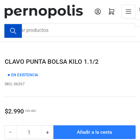
Pasar
al
Iniciar sesión
Abrir cesta pequeña
contenido
Buscar
productos
CLAVO PUNTA BOLSA KILO 1.1/2
EN EXISTENCIA
SKU:
06267
Precio
$2.990
IVA INC.
regular
−
+
Añadir a la cesta
Cantidad
Reducir
Aumentar