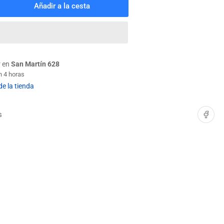
Añadir a la cesta
mentar
tidad
a
DO
LIGONAL
TO
r en
San Martín 628
MM
n 4 horas
T:
de la tienda
TO
Compartir e
s