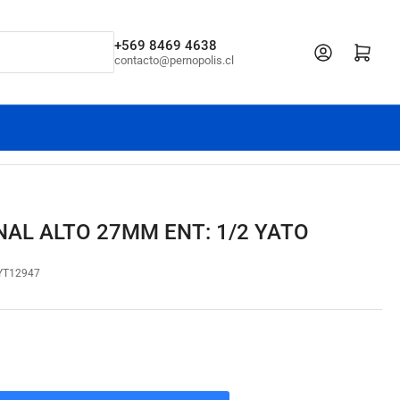
+569 8469 4638
Iniciar sesión
Abrir cesta pe
contacto@pernopolis.cl
AL ALTO 27MM ENT: 1/2 YATO
YT12947