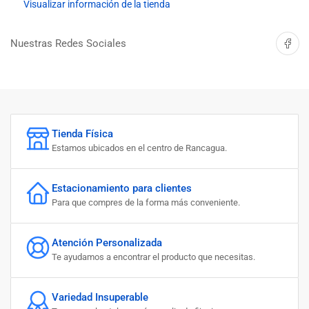
PH2
PH2
Visualizar información de la tienda
6
6
X
X
Compartir 
Nuestras Redes Sociales
100MM
100MM
INGCO
INGCO
Tienda Física
Estamos ubicados en el centro de Rancagua.
Estacionamiento para clientes
Para que compres de la forma más conveniente.
Atención Personalizada
Te ayudamos a encontrar el producto que necesitas.
Variedad Insuperable