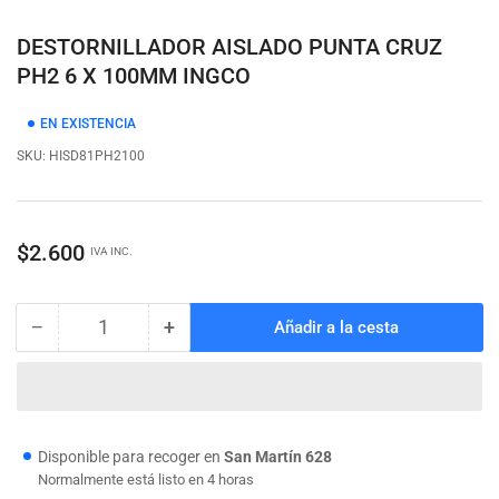
vista
de
galería
DESTORNILLADOR AISLADO PUNTA CRUZ
PH2 6 X 100MM INGCO
EN EXISTENCIA
SKU:
HISD81PH2100
Precio
$2.600
IVA INC.
regular
−
+
Añadir a la cesta
Cantidad
Reducir
Aumentar
cantidad
cantidad
para
para
DESTORNILLADOR
DESTORNILLADOR
AISLADO
AISLADO
PUNTA
PUNTA
Disponible para recoger en
San Martín 628
CRUZ
CRUZ
Normalmente está listo en 4 horas