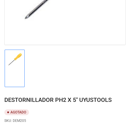
modal
Cargar
imagen
1
en
la
vista
de
DESTORNILLADOR PH2 X 5" UYUSTOOLS
galería
AGOTADO
SKU:
DEM205