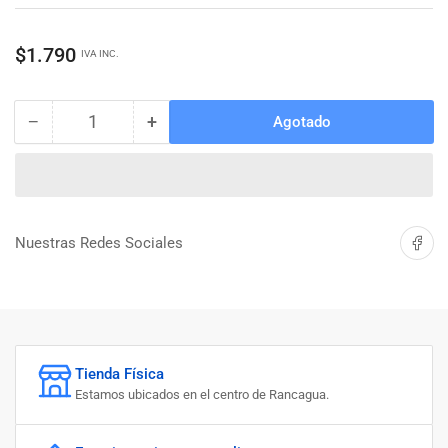
Precio
$1.790
IVA INC.
regular
−
+
Agotado
Cantidad
Reducir
Aumentar
cantidad
cantidad
para
para
DESTORNILLADOR
DESTORNILLADOR
PH2
PH2
X
X
Compartir 
Nuestras Redes Sociales
5&quot;
5&quot;
UYUSTOOLS
UYUSTOOLS
Tienda Física
Estamos ubicados en el centro de Rancagua.