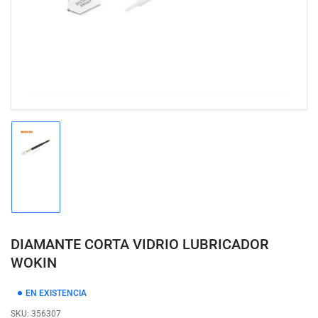
modal
Cargar
imagen
1
en
la
vista
de
DIAMANTE CORTA VIDRIO LUBRICADOR
galería
WOKIN
EN EXISTENCIA
SKU:
356307