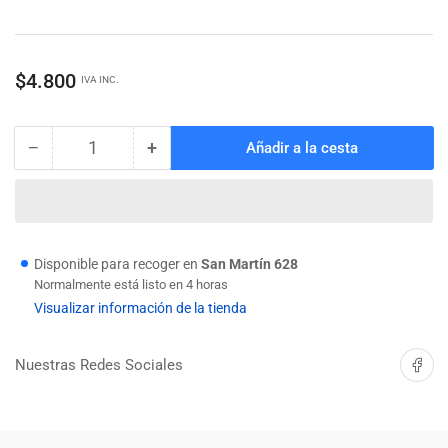
Precio
$4.800
IVA INC.
regular
−
+
Añadir a la cesta
Cantidad
Reducir
Aumentar
cantidad
cantidad
para
para
DIAMANTE
DIAMANTE
CORTA
CORTA
VIDRIO
VIDRIO
Disponible para recoger en
San Martín 628
LUBRICADOR
LUBRICADOR
Normalmente está listo en 4 horas
WOKIN
WOKIN
Visualizar información de la tienda
Compartir 
Nuestras Redes Sociales