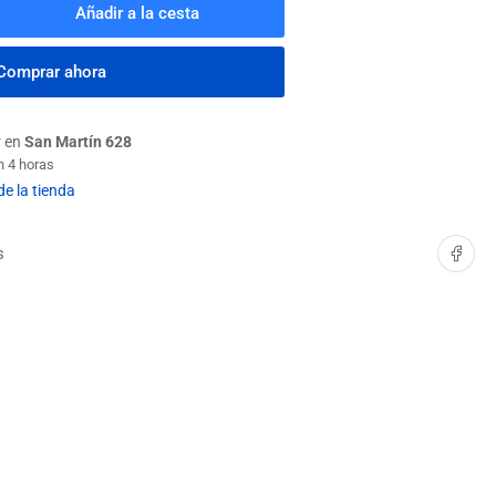
Añadir a la cesta
mentar
tidad
a
Comprar ahora
COBILLA
ONCE
quot;
r en
San Martín 628
MANGO
n 4 horas
KIN
de la tienda
Compartir e
s