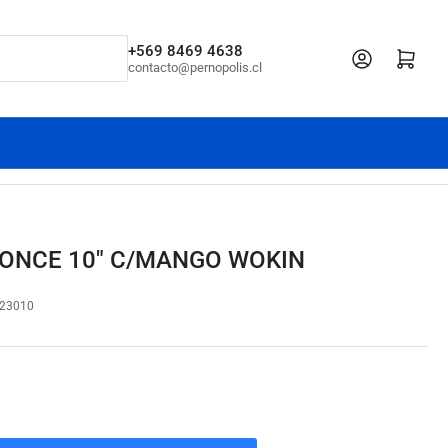
+569 8469 4638
Iniciar sesión
Abrir cesta pe
contacto@pernopolis.cl
RONCE 10" C/MANGO WOKIN
23010