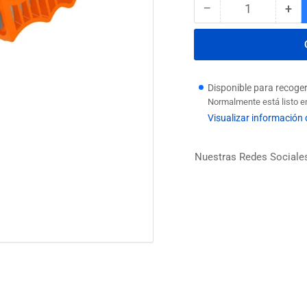
−
+
Cantidad
Reducir
Au
cantidad
can
para
par
ESCOBILLA
ES
BRONCE
BR
10&quot;
10&
Disponible para recoge
C/MANGO
C/
Normalmente está listo e
WOKIN
WO
Visualizar información 
Nuestras Redes Sociale