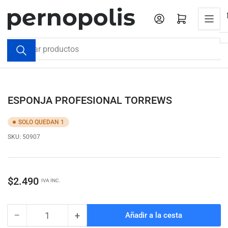
Pasar
al
Iniciar sesión
Abrir cesta pequeña
contenido
Buscar
productos
ESPONJA PROFESIONAL TORREWS
SOLO QUEDAN 1
SKU:
50907
Precio
$2.490
IVA INC.
regular
−
+
Añadir a la cesta
Cantidad
Reducir
Aumentar