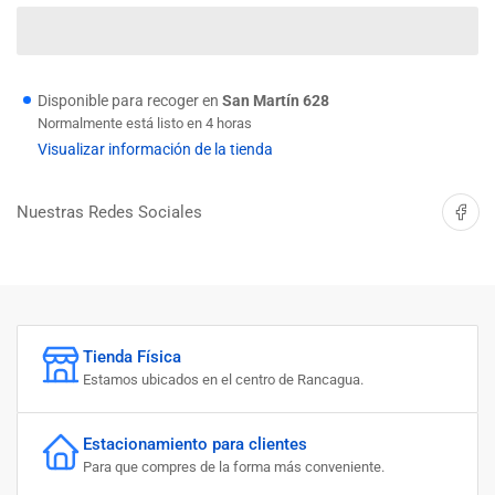
cantidad
cantidad
para
para
ESPONJA
ESPONJA
PROFESIONAL
PROFESIONAL
TORREWS
TORREWS
Disponible para recoger en
San Martín 628
Normalmente está listo en 4 horas
Visualizar información de la tienda
Compartir 
Nuestras Redes Sociales
Tienda Física
Estamos ubicados en el centro de Rancagua.
Estacionamiento para clientes
Para que compres de la forma más conveniente.