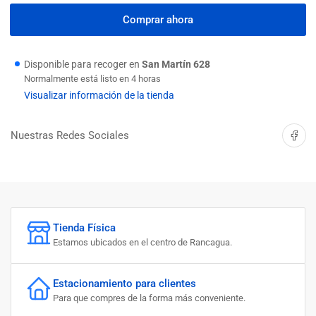
cantidad
cantidad
para
para
Comprar ahora
FLEXIBLE
FLEXIBLE
DUCHA
DUCHA
2.0
2.0
Disponible para recoger en
San Martín 628
MT
MT
Normalmente está listo en 4 horas
INOXCROM
INOXCROM
Visualizar información de la tienda
Compartir 
Nuestras Redes Sociales
Tienda Física
Estamos ubicados en el centro de Rancagua.
Estacionamiento para clientes
Para que compres de la forma más conveniente.