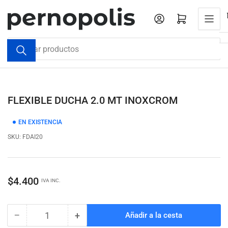
Pasar
al
Iniciar sesión
Abrir cesta pequeña
contenido
Buscar
productos
FLEXIBLE DUCHA 2.0 MT INOXCROM
EN EXISTENCIA
SKU:
FDAI20
Precio
$4.400
IVA INC.
regular
−
+
Añadir a la cesta
Cantidad
Reducir
Aumentar