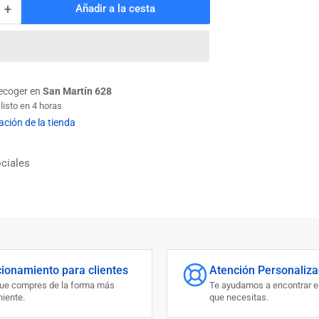
+
Añadir a la cesta
Aumentar
cantidad
para
GOLILLA
BRONCE
13
recoger en
San Martín 628
isto en 4 horas
ación de la tienda
ciales
cionamiento para clientes
Atención Personaliz
que compres de la forma más
Te ayudamos a encontrar e
iente.
que necesitas.