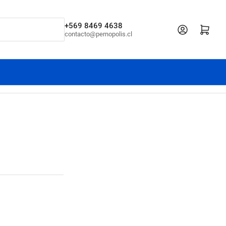
+569 8469 4638
Iniciar sesión
Abrir cesta pe
contacto@pernopolis.cl