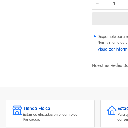
−
Cantidad
Reducir
cantidad
para
GOLILLA
BRONCE
13
Disponible para 
Normalmente está l
Visualizar inform
Nuestras Redes So
Tienda Física
Esta
Estamos ubicados en el centro de
Para 
Rancagua.
conven