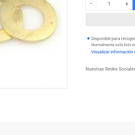
−
+
Cantidad
Reducir
Au
cantidad
can
para
par
GOLILLA
GO
BRONCE
BR
17
17
Disponible para recoge
Normalmente está listo e
Visualizar información 
Nuestras Redes Sociale