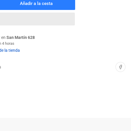
Añadir a la cesta
mentar
tidad
a
LILLA
ONCE
r en
San Martín 628
n 4 horas
de la tienda
Compartir e
s