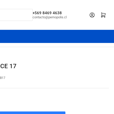
+569 8469 4638
Iniciar sesión
Abrir cesta pe
contacto@pernopolis.cl
CE 17
B17