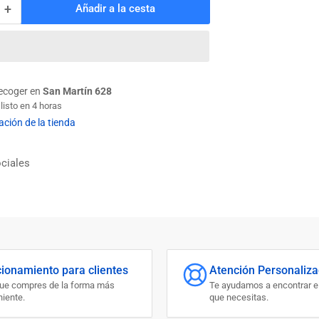
+
Añadir a la cesta
Aumentar
cantidad
para
GOLILLA
PLANA
CALIB.
recoger en
San Martín 628
1/2
isto en 4 horas
GALV.
ación de la tienda
ciales
cionamiento para clientes
Atención Personaliz
que compres de la forma más
Te ayudamos a encontrar e
iente.
que necesitas.