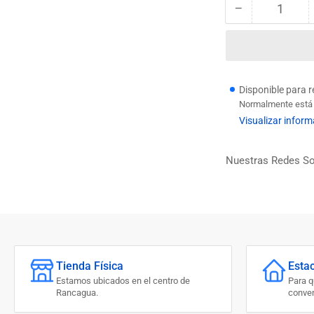
−
Cantidad
Reducir
cantidad
para
GOLILLA
PLANA
CALIB.
Disponible para 
1/2
Normalmente está l
GALV.
Visualizar inform
Nuestras Redes So
Tienda Física
Esta
Estamos ubicados en el centro de
Para 
Rancagua.
conven