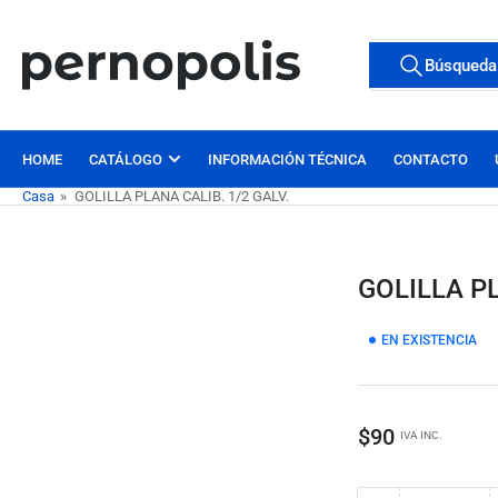
Pasar
al
Buscar
Búsqueda
contenido
Todas las etiqu
productos
HOME
CATÁLOGO
INFORMACIÓN TÉCNICA
CONTACTO
Casa
»
GOLILLA PLANA CALIB. 1/2 GALV.
GOLILLA PL
EN EXISTENCIA
Precio
$90
IVA INC.
regular