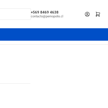
+569 8469 4638
Iniciar sesión
Abrir cesta pe
contacto@pernopolis.cl