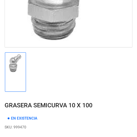
modal
Cargar
imagen
1
en
la
vista
de
GRASERA SEMICURVA 10 X 100
galería
EN EXISTENCIA
SKU:
999470