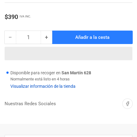
Precio
$390
IVA INC.
regular
−
+
Añadir a la cesta
Cantidad
Reducir
Aumentar
cantidad
cantidad
para
para
GRASERA
GRASERA
SEMICURVA
SEMICURVA
10
10
Disponible para recoger en
San Martín 628
X
X
Normalmente está listo en 4 horas
100
100
Visualizar información de la tienda
Compartir 
Nuestras Redes Sociales