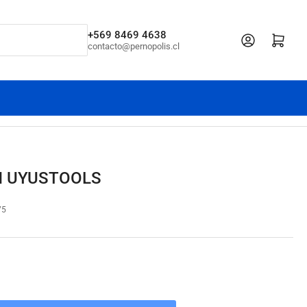
+569 8469 4638
Iniciar sesión
Abrir cesta pe
contacto@pernopolis.cl
M UYUSTOOLS
75