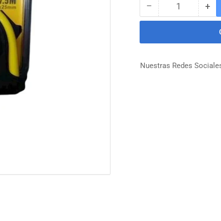
−
+
Cantidad
Reducir
Au
cantidad
can
para
par
HUINCHA
HU
7.5M
7.
UYUSTOOLS
UY
Nuestras Redes Sociale