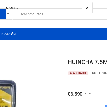
×
Tu cesta
etas
UBICACIÓN
Tu cesta está vacía
HUINCHA 7.5
AGOTADO
SKU:
FLG90
Precio
$6.590
IVA INC.
regular