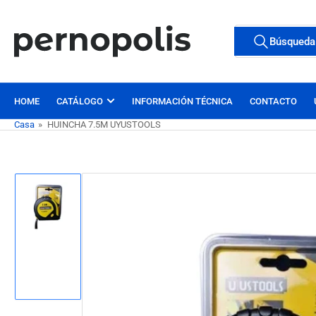
Pasar
al
Buscar
Búsqueda
contenido
Todas las etiqu
productos
HOME
CATÁLOGO
INFORMACIÓN TÉCNICA
CONTACTO
Casa
»
HUINCHA 7.5M UYUSTOOLS
Pasar
a
la
información
Cargar
del
imagen
1
producto
en
la
vista
de
galería