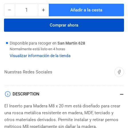
−
+
Añadir a la cesta
Cantidad
Reducir
Aumentar
cantidad
cantidad
para
para
Comprar ahora
INSERTO
INSERTO
P/MADERA
P/MADERA
M8
M8
Disponible para recoger en
San Martín 628
X
X
Normalmente está listo en 4 horas
20
20
Visualizar información de la tienda
MAMUT
MAMUT
Compartir 
Nuestras Redes Sociales
DESCRIPTION
El Inserto para Madera M8 x 20 mm está diseñado para crear
una rosca metálica resistente en madera, MDF, terciado y
otros materiales derivados. Permite instalar y retirar pernos
métricos M8 repetidamente sin dañar la madera,