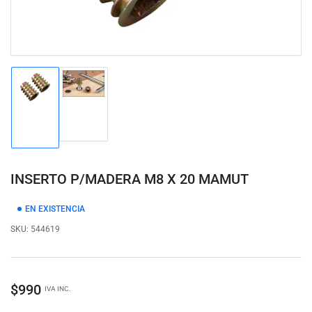
Cargar
Cargar
imagen
imagen
2
1
en
en
la
la
vista
vista
de
de
INSERTO P/MADERA M8 X 20 MAMUT
galería
galería
EN EXISTENCIA
SKU:
544619
Precio
$990
IVA INC.
regular