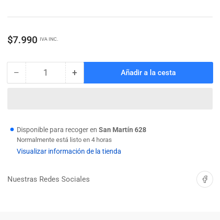
Precio
$7.990
IVA INC.
regular
−
+
Añadir a la cesta
Cantidad
Reducir
Aumentar
cantidad
cantidad
para
para
JUEGO
JUEGO
LLAVE
LLAVE
ALLEN
ALLEN
Disponible para recoger en
San Martín 628
13
13
Normalmente está listo en 4 horas
PCS
PCS
Visualizar información de la tienda
EN
EN
PULGADAS
PULGADAS
Compartir 
Nuestras Redes Sociales
WOKIN
WOKIN