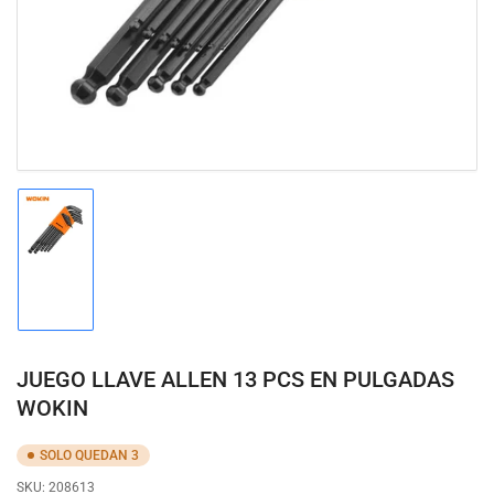
modal
Cargar
imagen
1
en
la
vista
de
JUEGO LLAVE ALLEN 13 PCS EN PULGADAS
galería
WOKIN
SOLO QUEDAN 3
SKU:
208613