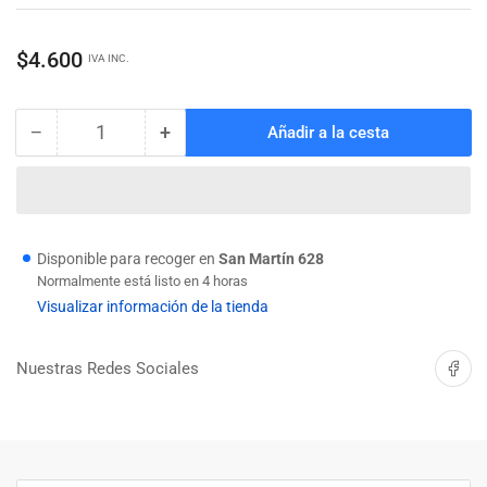
Precio
$4.600
IVA INC.
regular
−
+
Añadir a la cesta
Cantidad
Reducir
Aumentar
cantidad
cantidad
para
para
LLAVE
LLAVE
CORONA
CORONA
18
18
Disponible para recoger en
San Martín 628
X
X
Normalmente está listo en 4 horas
19MM
19MM
Visualizar información de la tienda
YATO
YATO
Compartir 
Nuestras Redes Sociales