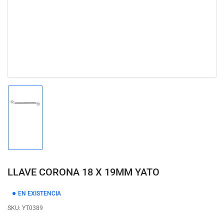
modal
Cargar
imagen
1
en
la
vista
de
LLAVE CORONA 18 X 19MM YATO
galería
EN EXISTENCIA
SKU:
YT0389