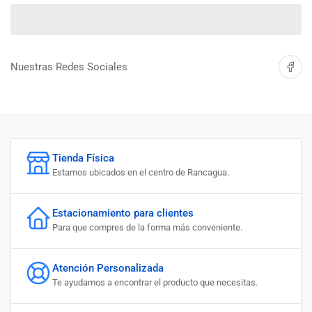
cantidad
cantidad
para
para
MARTILLO
MARTILLO
MECANICO
MECANICO
1
1
Compartir 
Nuestras Redes Sociales
LBS
LBS
MANGO
MANGO
FIBRA
FIBRA
Tienda Física
Estamos ubicados en el centro de Rancagua.
Estacionamiento para clientes
Para que compres de la forma más conveniente.
Atención Personalizada
Te ayudamos a encontrar el producto que necesitas.