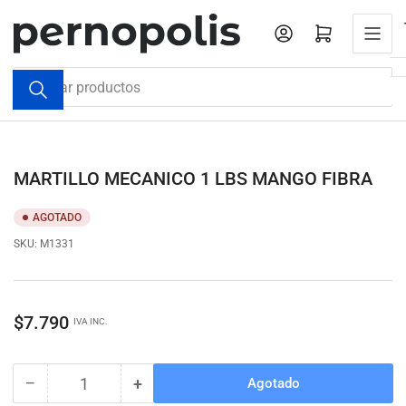
Pasar
al
Iniciar sesión
Abrir cesta pequeña
contenido
Buscar
productos
MARTILLO MECANICO 1 LBS MANGO FIBRA
AGOTADO
SKU:
M1331
Precio
$7.790
IVA INC.
regular
−
+
Agotado
Cantidad
Reducir
Aumentar