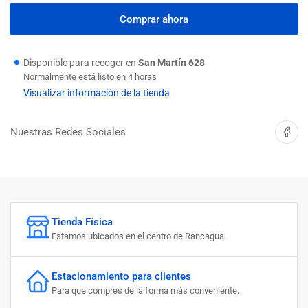
cantidad
cantidad
para
para
Comprar ahora
METRO
METRO
MADERA
MADERA
2MTR
2MTR
Disponible para recoger en
San Martín 628
(12
(12
Normalmente está listo en 4 horas
VARILLA)
VARILLA)
Visualizar información de la tienda
BAWA
BAWA
Compartir 
Nuestras Redes Sociales
Tienda Física
Estamos ubicados en el centro de Rancagua.
Estacionamiento para clientes
Para que compres de la forma más conveniente.