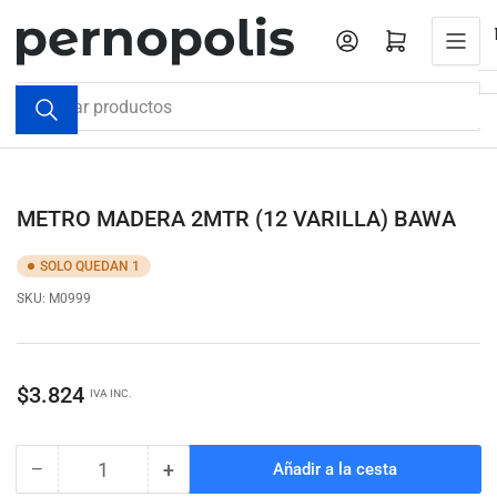
Pasar
al
Iniciar sesión
Abrir cesta pequeña
contenido
Buscar
productos
METRO MADERA 2MTR (12 VARILLA) BAWA
SOLO QUEDAN 1
SKU:
M0999
Precio
$3.824
IVA INC.
regular
−
+
Añadir a la cesta
Cantidad
Reducir
Aumentar