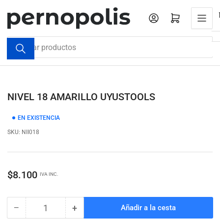
Pasar
al
Iniciar sesión
Abrir cesta pequeña
contenido
Buscar
productos
NIVEL 18 AMARILLO UYUSTOOLS
EN EXISTENCIA
SKU:
NII018
Precio
$8.100
IVA INC.
regular
−
+
Añadir a la cesta
Cantidad
Reducir
Aumentar