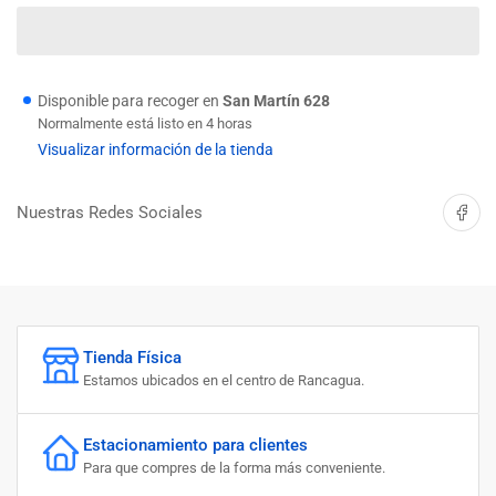
cantidad
cantidad
para
para
NIVEL
NIVEL
18
18
AMARILLO
AMARILLO
Disponible para recoger en
San Martín 628
UYUSTOOLS
UYUSTOOLS
Normalmente está listo en 4 horas
Visualizar información de la tienda
Compartir 
Nuestras Redes Sociales
Tienda Física
Estamos ubicados en el centro de Rancagua.
Estacionamiento para clientes
Para que compres de la forma más conveniente.