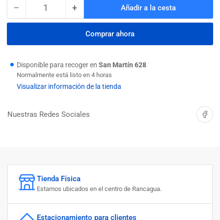
−
+
Añadir a la cesta
Cantidad
Reducir
Aumentar
cantidad
cantidad
para
para
Comprar ahora
PERNO
PERNO
ANCLAJE
ANCLAJE
1/2
1/2
Disponible para recoger en
San Martín 628
X
X
Normalmente está listo en 4 horas
4&quot;
4&quot;
Visualizar información de la tienda
INOX
INOX
Compartir 
Nuestras Redes Sociales
Tienda Física
Estamos ubicados en el centro de Rancagua.
Estacionamiento para clientes