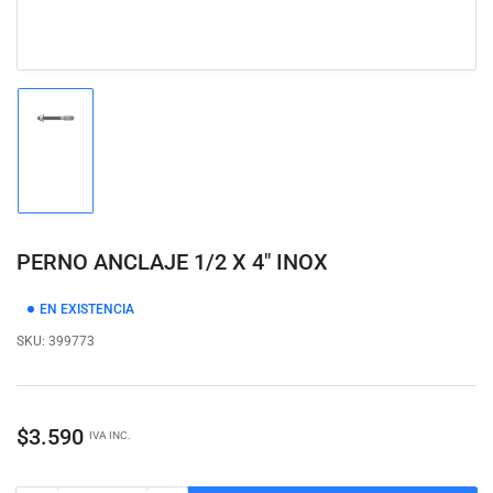
Cargar
imagen
1
en
la
vista
de
PERNO ANCLAJE 1/2 X 4" INOX
galería
EN EXISTENCIA
SKU:
399773
Precio
$3.590
IVA INC.
regular