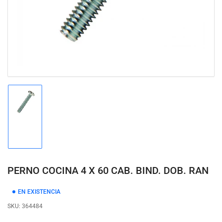
modal
Cargar
imagen
1
en
la
vista
de
PERNO COCINA 4 X 60 CAB. BIND. DOB. RAN
galería
EN EXISTENCIA
SKU:
364484