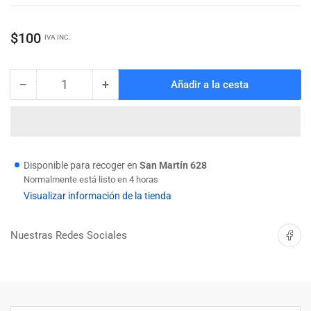
Precio
$100
IVA INC.
regular
−
+
Añadir a la cesta
Cantidad
Reducir
Aumentar
cantidad
cantidad
para
para
PERNO
PERNO
COCINA
COCINA
4
4
Disponible para recoger en
San Martín 628
X
X
Normalmente está listo en 4 horas
60
60
Visualizar información de la tienda
CAB.
CAB.
BIND.
BIND.
Compartir 
Nuestras Redes Sociales
DOB.
DOB.
RAN
RAN