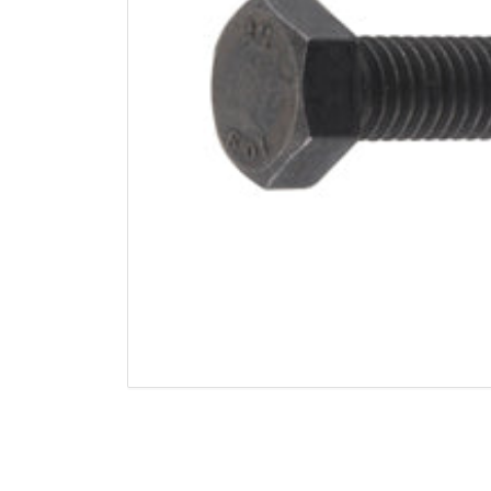
Abrir
medios
1
en
modal