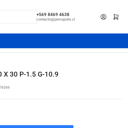
+569 8469 4638
Iniciar sesión
Abrir cesta pe
contacto@pernopolis.cl
 X 30 P-1.5 G-10.9
76266