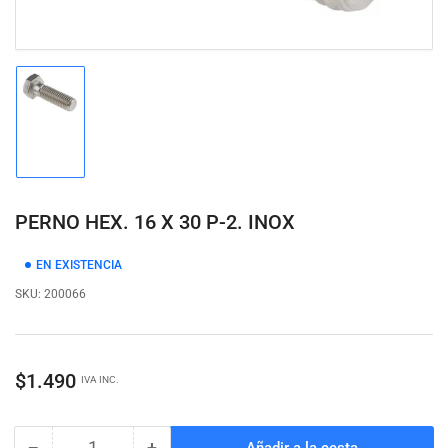
Cargar
imagen
1
en
la
vista
PERNO HEX. 16 X 30 P-2. INOX
de
galería
EN EXISTENCIA
SKU:
200066
Precio
$1.490
IVA INC.
regular
−
+
Añadir a la cesta