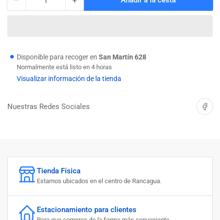
Cantidad
Reducir
Aumentar
cantidad
cantidad
para
para
PERNO
PERNO
HEX.
HEX.
16
16
Disponible para recoger en
San Martín 628
X
X
Normalmente está listo en 4 horas
30
30
Visualizar información de la tienda
P-
P-
2.
2.
Compartir 
Nuestras Redes Sociales
INOX
INOX
Tienda Física
Estamos ubicados en el centro de Rancagua.
Estacionamiento para clientes
Para que compres de la forma más conveniente.