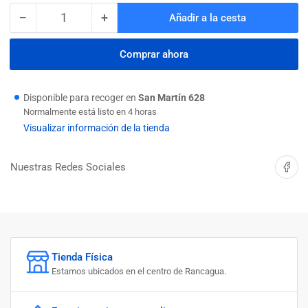
−
+
Añadir a la cesta
Cantidad
Reducir
Aumentar
cantidad
cantidad
para
para
Comprar ahora
PERNO
PERNO
HEXAGONAL
HEXAGONAL
INOX
INOX
Disponible para recoger en
San Martín 628
20
20
Normalmente está listo en 4 horas
X
X
Visualizar información de la tienda
100
100
P-
P-
Compartir 
Nuestras Redes Sociales
2.5
2.5
G-
G-
8.8
8.8
Tienda Física
Estamos ubicados en el centro de Rancagua.