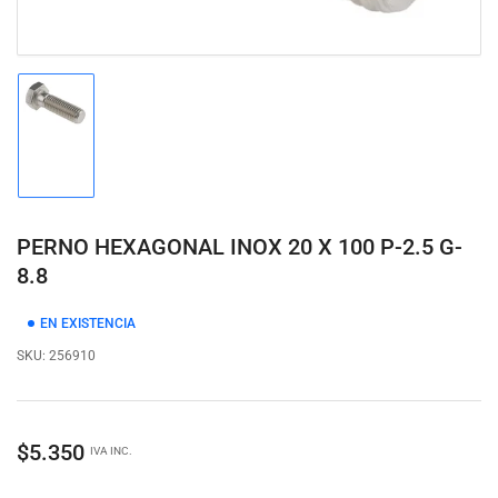
Cargar
imagen
1
en
la
vista
PERNO HEXAGONAL INOX 20 X 100 P-2.5 G-
de
galería
8.8
EN EXISTENCIA
SKU:
256910
Precio
$5.350
IVA INC.
regular