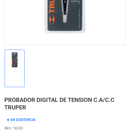
modal
Cargar
imagen
1
en
la
vista
de
PROBADOR DIGITAL DE TENSION C.A/C.C
galería
TRUPER
EN EXISTENCIA
SKU:
18333