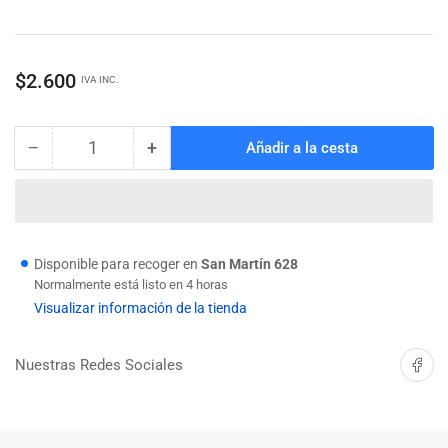
Precio
$2.600
IVA INC.
regular
−
+
Añadir a la cesta
Cantidad
Reducir
Aumentar
cantidad
cantidad
para
para
PROBADOR
PROBADOR
DIGITAL
DIGITAL
DE
DE
Disponible para recoger en
San Martín 628
TENSION
TENSION
Normalmente está listo en 4 horas
C.A/C.C
C.A/C.C
Visualizar información de la tienda
TRUPER
TRUPER
Compartir 
Nuestras Redes Sociales