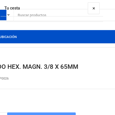
×
Tu cesta
etas
UBICACIÓN
Tu cesta está vacía
O HEX. MAGN. 3/8 X 65MM
P0026