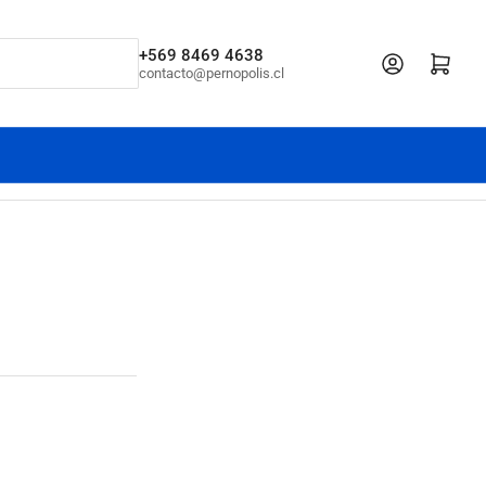
+569 8469 4638
Iniciar sesión
Abrir cesta pe
contacto@pernopolis.cl