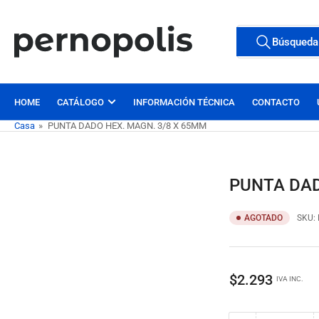
Pasar
al
Buscar
Búsqueda
contenido
Todas las etiqu
productos
HOME
CATÁLOGO
INFORMACIÓN TÉCNICA
CONTACTO
Casa
»
PUNTA DADO HEX. MAGN. 3/8 X 65MM
PUNTA DAD
AGOTADO
SKU:
Precio
$2.293
IVA INC.
regular