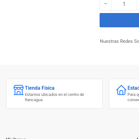
−
Cantidad
Reducir
cantidad
para
PUNTA
DADO
HEX.
Nuestras Redes So
MAGN.
3/8
X
65MM
Tienda Física
Esta
Estamos ubicados en el centro de
Para 
Rancagua.
conven