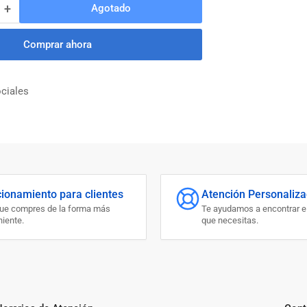
+
Agotado
Aumentar
cantidad
para
Comprar ahora
PUNTA
DADO
HEX.
ciales
MAGN.
3/8
X
65MM
cionamiento para clientes
Atención Personaliz
que compres de la forma más
Te ayudamos a encontrar e
iente.
que necesitas.