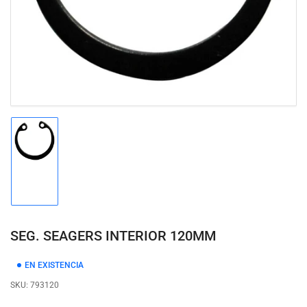
modal
Cargar
imagen
1
en
la
vista
de
SEG. SEAGERS INTERIOR 120MM
galería
EN EXISTENCIA
SKU:
793120