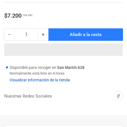
Precio
$7.200
IVA INC.
regular
−
+
Añadir a la cesta
Cantidad
Reducir
Aumentar
cantidad
cantidad
para
para
SEG.
SEG.
SEAGERS
SEAGERS
INTERIOR
INTERIOR
Disponible para recoger en
San Martín 628
120MM
120MM
Normalmente está listo en 4 horas
Visualizar información de la tienda
Compartir 
Nuestras Redes Sociales