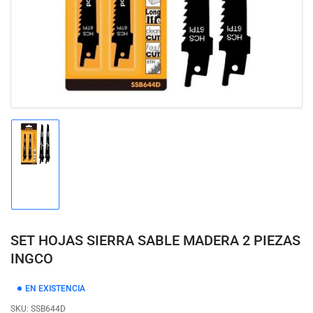
modal
Cargar
imagen
1
en
la
vista
de
SET HOJAS SIERRA SABLE MADERA 2 PIEZAS
galería
INGCO
EN EXISTENCIA
SKU:
SSB644D