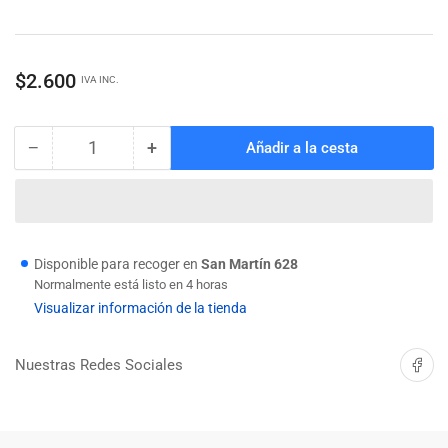
Precio
$2.600
IVA INC.
regular
−
+
Añadir a la cesta
Cantidad
Reducir
Aumentar
cantidad
cantidad
para
para
SET
SET
HOJAS
HOJAS
SIERRA
SIERRA
Disponible para recoger en
San Martín 628
SABLE
SABLE
Normalmente está listo en 4 horas
MADERA
MADERA
Visualizar información de la tienda
2
2
PIEZAS
PIEZAS
Compartir 
Nuestras Redes Sociales
INGCO
INGCO