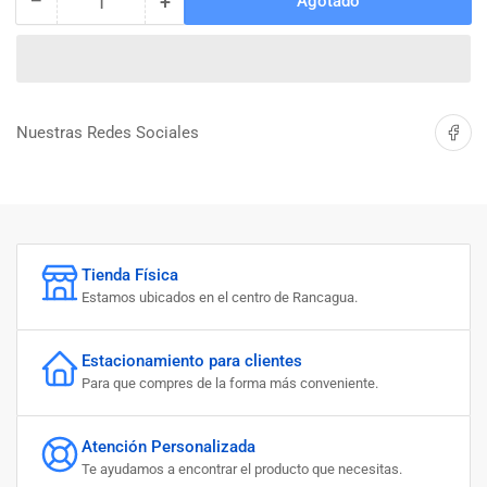
−
+
Agotado
Cantidad
Reducir
Aumentar
cantidad
cantidad
para
para
SIERRA
SIERRA
SABLE
SABLE
INALAMBRICA
INALAMBRICA
Compartir 
Nuestras Redes Sociales
20V
20V
(Incluye
(Incluye
1
1
Bateria
Bateria
y
y
1
1
Tienda Física
Cargador)
Cargador)
Estamos ubicados en el centro de Rancagua.
INGCO
INGCO
Estacionamiento para clientes
Para que compres de la forma más conveniente.
Atención Personalizada
Te ayudamos a encontrar el producto que necesitas.