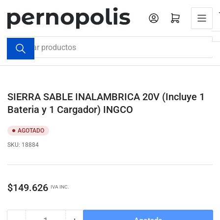
Pasar
al
Iniciar sesión
Abrir cesta pequeña
contenido
Buscar
productos
SIERRA SABLE INALAMBRICA 20V (Incluye 1
Bateria y 1 Cargador) INGCO
AGOTADO
SKU:
18884
Precio
$149.626
IVA INC.
regular