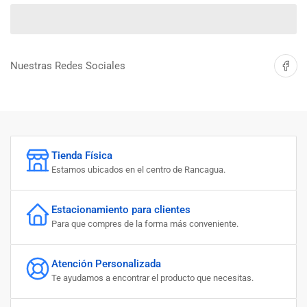
cantidad
cantidad
para
para
SILICONA
SILICONA
R-
R-
66
66
Compartir 
Nuestras Redes Sociales
NARANJA
NARANJA
650CC
650CC
Tienda Física
Estamos ubicados en el centro de Rancagua.
Estacionamiento para clientes
Para que compres de la forma más conveniente.
Atención Personalizada
Te ayudamos a encontrar el producto que necesitas.