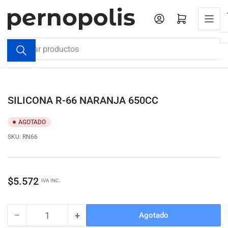
Pasar
al
Iniciar sesión
Abrir cesta pequeña
contenido
Buscar
productos
SILICONA R-66 NARANJA 650CC
AGOTADO
SKU:
RN66
Precio
$5.572
IVA INC.
regular
−
+
Agotado
Cantidad
Reducir
Aumentar