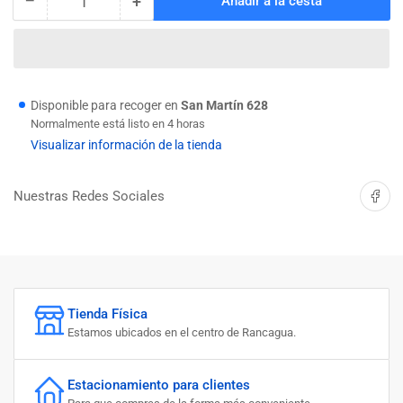
−
+
Añadir a la cesta
Cantidad
Reducir
Aumentar
cantidad
cantidad
para
para
SOLDADURA
SOLDADURA
MIG
MIG
1.2MM
1.2MM
Disponible para recoger en
San Martín 628
CARRETE
CARRETE
Normalmente está listo en 4 horas
(15KG)
(15KG)
Visualizar información de la tienda
NEXXO
NEXXO
Compartir 
Nuestras Redes Sociales
Tienda Física
Estamos ubicados en el centro de Rancagua.
Estacionamiento para clientes