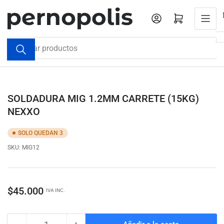
Pasar
al
Iniciar sesión
Abrir cesta pequeña
contenido
Buscar
productos
SOLDADURA MIG 1.2MM CARRETE (15KG)
NEXXO
SOLO QUEDAN 3
SKU:
MIG12
Precio
$45.000
IVA INC.
regular