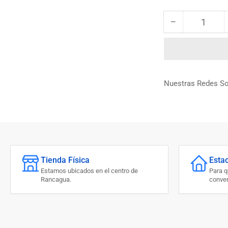
−
Cantidad
Reducir
cantidad
para
SOLDADURA
P/
INOXIDABLE
Nuestras Redes So
3/32
HUINDAY
S308L
(POR
UNIDAD)
Tienda Física
Esta
Estamos ubicados en el centro de
Para 
Rancagua.
conven