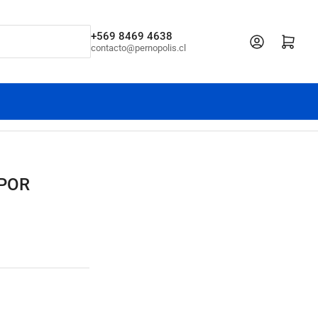
+569 8469 4638
Iniciar sesión
Abrir cesta pe
contacto@pernopolis.cl
(POR