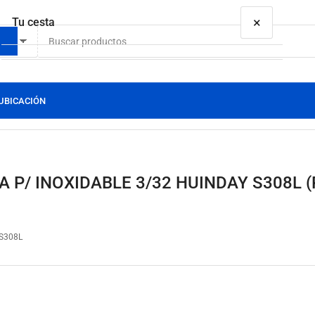
×
Tu cesta
etas
UBICACIÓN
Tu cesta está vacía
 P/ INOXIDABLE 3/32 HUINDAY S308L 
S308L