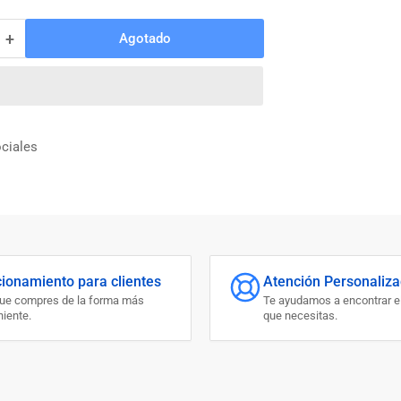
+
Agotado
Aumentar
cantidad
para
SOLDADURA
P/
INOXIDABLE
ciales
3/32
HUINDAY
S308L
(POR
UNIDAD)
cionamiento para clientes
Atención Personaliz
que compres de la forma más
Te ayudamos a encontrar e
iente.
que necesitas.