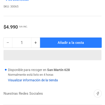
SKU:
30065
Precio
$4.990
IVA INC.
regular
−
+
Añadir a la cesta
Cantidad
Reducir
Aumentar
cantidad
cantidad
para
para
TAPAGOTERAS
TAPAGOTERAS
BUTILICO
BUTILICO
300ML
300ML
Disponible para recoger en
San Martín 628
(P/CALAFATERA)
(P/CALAFATERA)
Normalmente está listo en 4 horas
REX
REX
Visualizar información de la tienda
Compartir 
Nuestras Redes Sociales