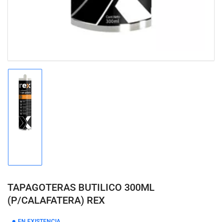
Cargar
imagen
1
en
la
vista
de
galería
TAPAGOTERAS BUTILICO 300ML
(P/CALAFATERA) REX
EN EXISTENCIA