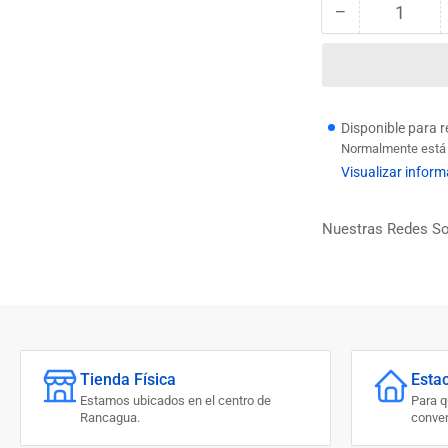
−
Cantidad
Reducir
cantidad
para
TAPON
D/GOMA
4.5
Disponible para 
CM
Normalmente está l
F3C
Visualizar inform
Nuestras Redes So
Tienda Física
Esta
Estamos ubicados en el centro de
Para 
Rancagua.
conven