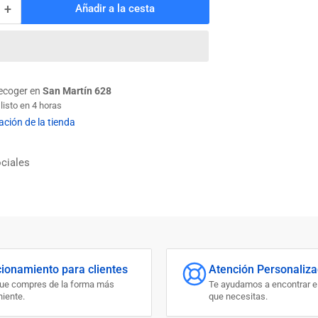
+
Añadir a la cesta
Aumentar
cantidad
para
TAPON
D/GOMA
4.5
recoger en
San Martín 628
CM
isto en 4 horas
F3C
ación de la tienda
ciales
cionamiento para clientes
Atención Personaliz
que compres de la forma más
Te ayudamos a encontrar e
iente.
que necesitas.