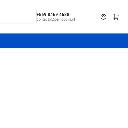
+569 8469 4638
Iniciar sesión
Abrir cesta pe
contacto@pernopolis.cl