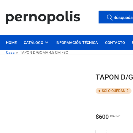
Pasar
al
Buscar
Búsqueda
contenido
Todas las etiqu
productos
HOME
CATÁLOGO
INFORMACIÓN TÉCNICA
CONTACTO
Casa
»
TAPON D/GOMA 4.5 CM F3C
TAPON D/G
SOLO QUEDAN 2
Precio
$600
IVA INC.
regular