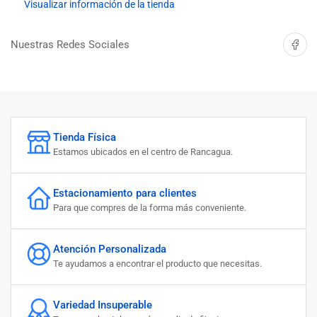
DE
DE
Visualizar información de la tienda
ACERO
ACERO
12M
12M
Compartir 
Nuestras Redes Sociales
400
400
KG
KG
220V
220V
Tienda Física
Estamos ubicados en el centro de Rancagua.
Estacionamiento para clientes
Para que compres de la forma más conveniente.
Atención Personalizada
Te ayudamos a encontrar el producto que necesitas.
Variedad Insuperable