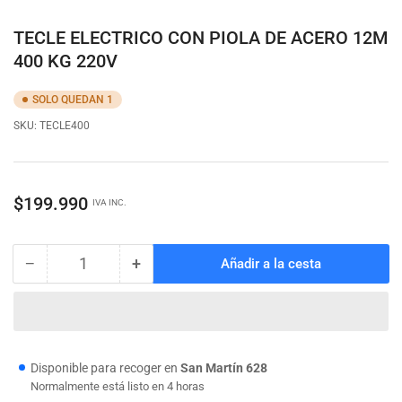
vista
de
galería
TECLE ELECTRICO CON PIOLA DE ACERO 12M
400 KG 220V
SOLO QUEDAN 1
SKU:
TECLE400
Precio
$199.990
IVA INC.
regular
−
+
Añadir a la cesta
Cantidad
Reducir
Aumentar
cantidad
cantidad
para
para
TECLE
TECLE
ELECTRICO
ELECTRICO
CON
CON
Disponible para recoger en
San Martín 628
PIOLA
PIOLA
Normalmente está listo en 4 horas