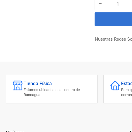
−
Cantidad
Reducir
cantidad
para
TORNILLO
MECANICO
DE
Nuestras Redes So
BANCO
4&quot;
INGCO
Tienda Física
Esta
Estamos ubicados en el centro de
Para 
Rancagua.
conven