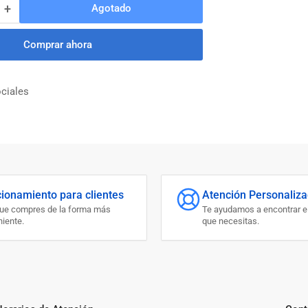
+
Agotado
Aumentar
cantidad
para
Comprar ahora
TORNILLO
MECANICO
DE
ciales
BANCO
4&quot;
INGCO
cionamiento para clientes
Atención Personaliz
que compres de la forma más
Te ayudamos a encontrar e
iente.
que necesitas.