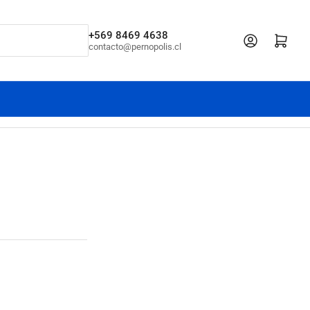
+569 8469 4638
Iniciar sesión
Abrir cesta pe
contacto@pernopolis.cl