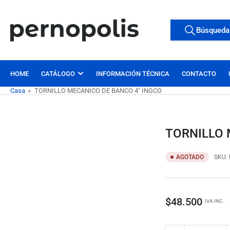
Pasar
al
Buscar
Búsqueda
contenido
Todas las etiqu
productos
HOME
CATÁLOGO
INFORMACIÓN TÉCNICA
CONTACTO
Casa
»
TORNILLO MECANICO DE BANCO 4" INGCO
TORNILLO 
AGOTADO
SKU:
Precio
$48.500
IVA INC.
regular