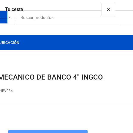
×
Tu cesta
etas
UBICACIÓN
Tu cesta está vacía
MECANICO DE BANCO 4" INGCO
HBV084