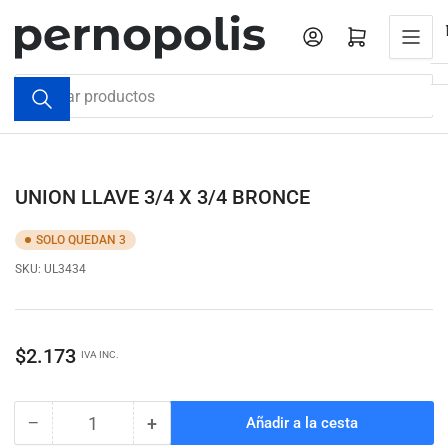
Pasar
al
Iniciar sesión
Abrir cesta pequeña
contenido
Buscar
productos
UNION LLAVE 3/4 X 3/4 BRONCE
SOLO QUEDAN 3
SKU:
UL3434
Precio
$2.173
IVA INC.
regular
−
+
Añadir a la cesta
Cantidad
Reducir
Aumentar