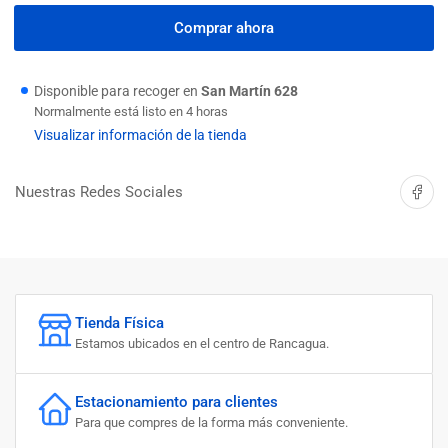
cantidad
cantidad
para
para
Comprar ahora
UNION
UNION
LLAVE
LLAVE
3/4
3/4
Disponible para recoger en
San Martín 628
X
X
Normalmente está listo en 4 horas
3/4
3/4
Visualizar información de la tienda
BRONCE
BRONCE
Compartir 
Nuestras Redes Sociales
Tienda Física
Estamos ubicados en el centro de Rancagua.
Estacionamiento para clientes
Para que compres de la forma más conveniente.